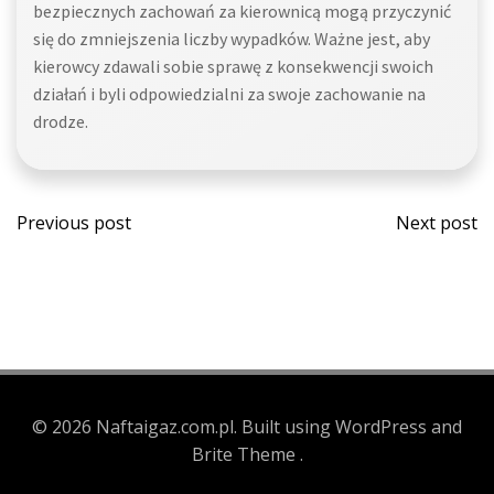
bezpiecznych zachowań za kierownicą mogą przyczynić
się do zmniejszenia liczby wypadków. Ważne jest, aby
kierowcy zdawali sobie sprawę z konsekwencji swoich
działań i byli odpowiedzialni za swoje zachowanie na
drodze.
Post
Post
Previous post
Next post
navigation
navi
© 2026 Naftaigaz.com.pl. Built using WordPress and
Brite Theme .