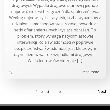
drogowych Wypadki drogowe stanowią jedno z
najpoważniejszych zagrożeń dla społeczeństwa.
Według najnowszych statystyk, liczba wypadków z
udziałem samochodów stale rośnie, powodując
setki ofiar śmiertelnych i tysiące obrażeń. To
problem, który wymaga natychmiastowej
interwencji. Rola świadomości w poprawie
bezpieczeństwa Świadomość jest kluczowym
czynnikiem w walce z wypadkami drogowymi.
Wielu kierowców nie zdaje […]
by
read more...
Posts
Po
Page
Page
Page
Page
1
2
3
…
5
Next
Posts
navigation
na
navigation