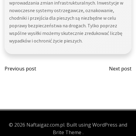
wprowadzania zmian infrastrukturalnych. Inwestycje w
nowoczesne systemy ostrzegawcze, oznakowanie,
chodniki i przejścia dla pieszych są niezbędne w celu
poprawy bezpieczeństwa na drogach. Tylko poprzez
wspólne wysiłki możemy skutecznie zredukować liczbę
wypadków i ochronić życie pieszych.
Post
Post
Previous post
Next post
navigation
navi
© 2026 Naftaigaz.com.pl. Built using WordPress and
Brite Theme .