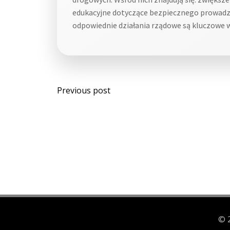
edukacyjne dotyczące bezpiecznego prowadz
odpowiednie działania rządowe są kluczowe w r
Post
Previous post
navigation