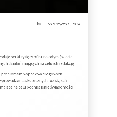
by
|
on
9 stycznia, 2024
je setki tysięcy ofiar na całym świecie.
ch działań mających na celu ich redukcję.
e z problemem wypadków drogowych.
o wprowadzenia skutecznych rozwiązań
mające na celu podniesienie świadomości