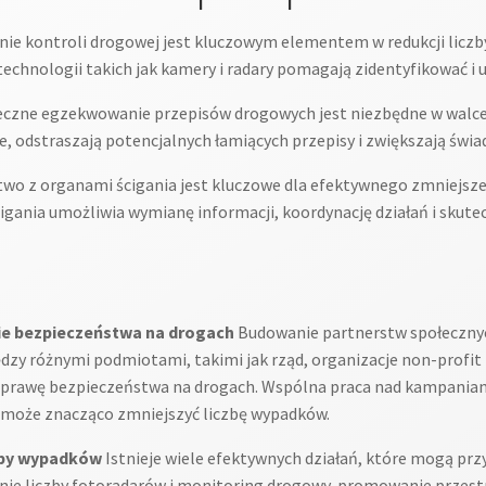
e kontroli drogowej jest kluczowym elementem w redukcji licz
technologii takich jak kamery i radary pomagają zidentyfikować i
czne egzekwowanie przepisów drogowych jest niezbędne w walce
rne, odstraszają potencjalnych łamiących przepisy i zwiększają ś
wo z organami ścigania jest kluczowe dla efektywnego zmniejsz
ścigania umożliwia wymianę informacji, koordynację działań i skut
ie bezpieczeństwa na drogach
Budowanie partnerstw społeczny
y różnymi podmiotami, takimi jak rząd, organizacje non-profit 
poprawę bezpieczeństwa na drogach. Wspólna praca nad kampaniam
 może znacząco zmniejszyć liczbę wypadków.
czby wypadków
Istnieje wiele efektywnych działań, które mogą prz
zenie liczby fotoradarów i monitoring drogowy, promowanie przes