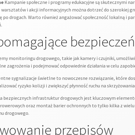
ne
Kampanie społeczne i programy edukacyjne są skutecznymi nar
warsztatów i akcji informacyjnych można dotrzeć do szerokiej gr
ę po drogach. Warto również angażować społeczność lokalną i pa
ń.
pomagające bezpiecze
emy monitoringu drogowego, takie jak kamery i czujniki, umożliwi
lne zagrożenia i podejmować odpowiednie działania w celu zapob
entne sygnalizacje świetlne to nowoczesne rozwiązanie, które dos
izować ryzyko kolizji i zwiększyć płynność ruchu na skrzyżowania
 bezpiecznych infrastruktur drogowych jest kluczowym elemente
rowerowych oraz montaż barier ochronnych to tylko kilka z wielu
hu drogowego.
ekwowanie przepisów