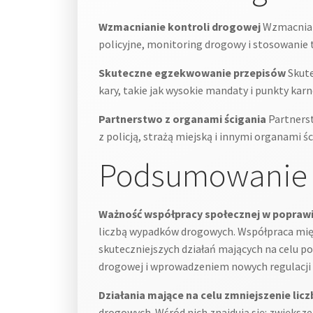
Wzmacnianie kontroli drogowej
Wzmacniani
policyjne, monitoring drogowy i stosowanie 
Skuteczne egzekwowanie przepisów
Skute
kary, takie jak wysokie mandaty i punkty ka
Partnerstwo z organami ścigania
Partnerst
z policją, strażą miejską i innymi organami 
Podsumowanie
Ważność współpracy społecznej w popraw
liczbą wypadków drogowych. Współpraca międz
skuteczniejszych działań mających na celu 
drogowej i wprowadzeniem nowych regulacji
Działania mające na celu zmniejszenie li
drogowych. Wśród nich znajdują się: zwięks