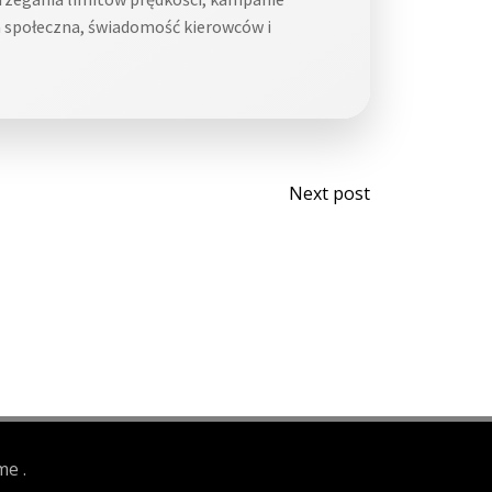
 społeczna, świadomość kierowców i
Post
Next post
navigati