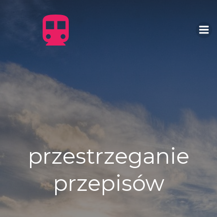
Skip
to
content
przestrzeganie
przepisów