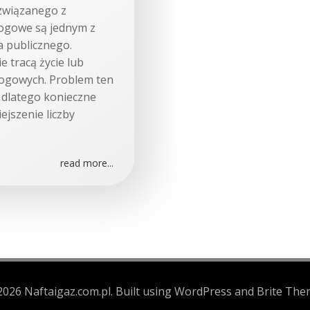
związanego z
ogowe są jednym z
a publicznego.
e tracą życie lub
drogowych. Problem ten
 dlatego konieczne
ejszenie liczby
read more...
026 Naftaigaz.com.pl. Built using WordPress and Brite The