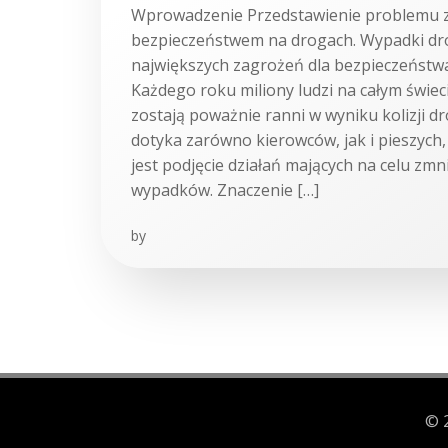
Wprowadzenie Przedstawienie problemu 
bezpieczeństwem na drogach. Wypadki dr
największych zagrożeń dla bezpieczeństw
Każdego roku miliony ludzi na całym świeci
zostają poważnie ranni w wyniku kolizji 
dotyka zarówno kierowców, jak i pieszych,
jest podjęcie działań mających na celu zmni
wypadków. Znaczenie […]
by
© 2