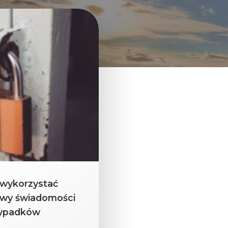
 wykorzystać
awy świadomości
wypadków