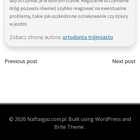
aby utrzymać je w dobrym stanie. Regularne utrzymanie
dróg pozwala również szybko reagować na ewentualne
problemy, takie jak uszkodzone oznakowanie czy dziury
w jezdni.
Zobacz stronę autora:
ortodonta trójmiasto
Post
Post
Previous post
Next post
navigation
navi
© 2026 Naftaigaz.com.pl. Built using WordPress and
Brite Theme .