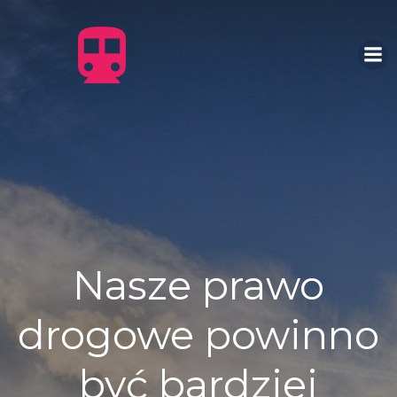
Skip
to
content
Nasze prawo
drogowe powinno
być bardziej