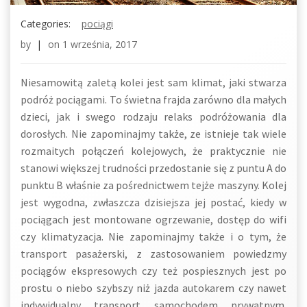
Categories:
pociągi
by
|
on
1 września, 2017
Niesamowitą zaletą kolei jest sam klimat, jaki stwarza
podróż pociągami. To świetna frajda zarówno dla małych
dzieci, jak i swego rodzaju relaks podróżowania dla
dorosłych. Nie zapominajmy także, ze istnieje tak wiele
rozmaitych połączeń kolejowych, że praktycznie nie
stanowi większej trudności przedostanie się z puntu A do
punktu B właśnie za pośrednictwem tejże maszyny. Kolej
jest wygodna, zwłaszcza dzisiejsza jej postać, kiedy w
pociągach jest montowane ogrzewanie, dostęp do wifi
czy klimatyzacja. Nie zapominajmy także i o tym, że
transport pasażerski, z zastosowaniem powiedzmy
pociągów ekspresowych czy też pospiesznych jest po
prostu o niebo szybszy niż jazda autokarem czy nawet
indywidualny transport samochodem prywatnym.